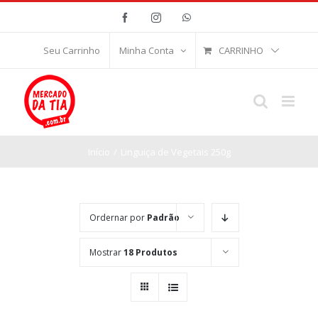
Ir
Facebook
Instagram
WhatsApp
para
o
CARRINHO
Seu Carrinho
Minha Conta
conteúdo
Início
/
Linguiça de Vegetais 250g
Ordernar por
Padrão
Mostrar
18 Produtos