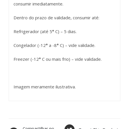
consumir imediatamente.
Dentro do prazo de validade, consumir até:
Refrigerador (até 5
°
C) – 5 dias.
Congelador (-12
°
a -8
°
C) – vide validade.
Freezer (-12
°
C ou mais frio) – vide validade.
Imagem meramente ilustrativa.
Compartilhar no