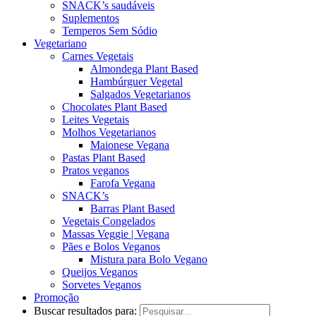
SNACK’s saudáveis
Suplementos
Temperos Sem Sódio
Vegetariano
Carnes Vegetais
Almondega Plant Based
Hambúrguer Vegetal
Salgados Vegetarianos
Chocolates Plant Based
Leites Vegetais
Molhos Vegetarianos
Maionese Vegana
Pastas Plant Based
Pratos veganos
Farofa Vegana
SNACK’s
Barras Plant Based
Vegetais Congelados
Massas Veggie | Vegana
Pães e Bolos Veganos
Mistura para Bolo Vegano
Queijos Veganos
Sorvetes Veganos
Promoção
Buscar resultados para: