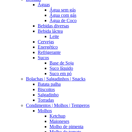
Águas
Água sem gás
Água com gás
Água de Coco
Bebidas diversas
Bebida láctea
Leite
Cervejas
Energético
Refrigerante
Sucos
Base de Soja
Suco líquido
Suco em pó
Bolachas | Salgadinhos | Snacks
Batata palha
Biscoitos
Salgadinho
Torradas
Condimentos | Molhos | Temperos
Molhos
Ketchup
Maioneses
Molho de pimenta
Molho de tomate