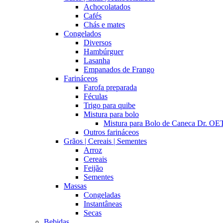
Achocolatados
Cafés
Chás e mates
Congelados
Diversos
Hambúrguer
Lasanha
Empanados de Frango
Farináceos
Farofa preparada
Féculas
Trigo para quibe
Mistura para bolo
Mistura para Bolo de Caneca Dr. 
Outros farináceos
Grãos | Cereais | Sementes
Arroz
Cereais
Feijão
Sementes
Massas
Congeladas
Instantâneas
Secas
Bebidas