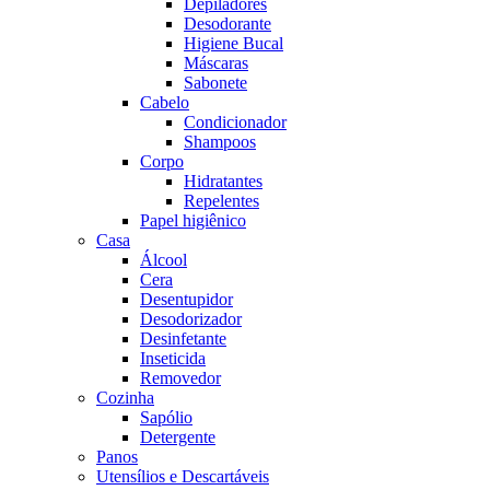
Depiladores
Desodorante
Higiene Bucal
Máscaras
Sabonete
Cabelo
Condicionador
Shampoos
Corpo
Hidratantes
Repelentes
Papel higiênico
Casa
Álcool
Cera
Desentupidor
Desodorizador
Desinfetante
Inseticida
Removedor
Cozinha
Sapólio
Detergente
Panos
Utensílios e Descartáveis