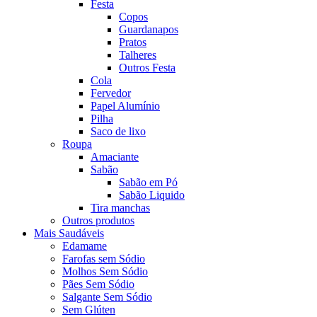
Festa
Copos
Guardanapos
Pratos
Talheres
Outros Festa
Cola
Fervedor
Papel Alumínio
Pilha
Saco de lixo
Roupa
Amaciante
Sabão
Sabão em Pó
Sabão Liquido
Tira manchas
Outros produtos
Mais Saudáveis
Edamame
Farofas sem Sódio
Molhos Sem Sódio
Pães Sem Sódio
Salgante Sem Sódio
Sem Glúten