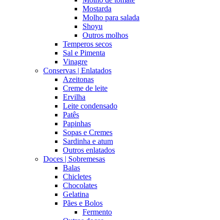
Mostarda
Molho para salada
Shoyu
Outros molhos
Temperos secos
Sal e Pimenta
Vinagre
Conservas | Enlatados
Azeitonas
Creme de leite
Ervilha
Leite condensado
Patês
Papinhas
Sopas e Cremes
Sardinha e atum
Outros enlatados
Doces | Sobremesas
Balas
Chicletes
Chocolates
Gelatina
Pães e Bolos
Fermento