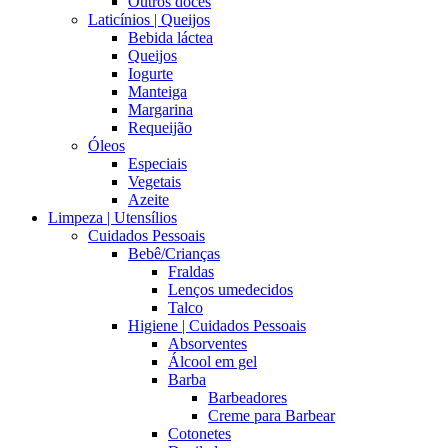
Outros doces
Laticínios | Queijos
Bebida láctea
Queijos
Iogurte
Manteiga
Margarina
Requeijão
Óleos
Especiais
Vegetais
Azeite
Limpeza | Utensílios
Cuidados Pessoais
Bebê/Crianças
Fraldas
Lenços umedecidos
Talco
Higiene | Cuidados Pessoais
Absorventes
Álcool em gel
Barba
Barbeadores
Creme para Barbear
Cotonetes