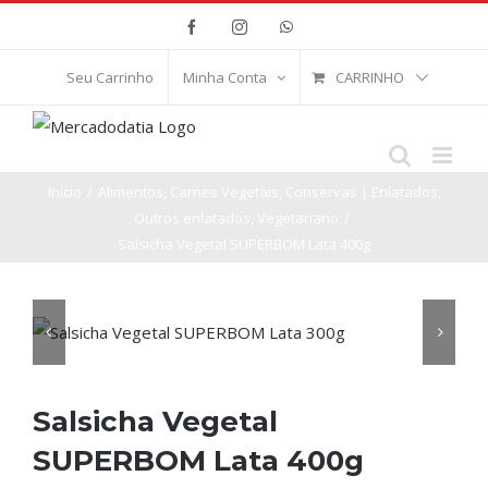
Ir
Facebook
Instagram
WhatsApp
para
o
CARRINHO
Seu Carrinho
Minha Conta
conteúdo
Início
/
Alimentos
,
Carnes Vegetais
,
Conservas | Enlatados
,
Outros enlatados
,
Vegetariano
/
Salsicha Vegetal SUPERBOM Lata 400g


Salsicha Vegetal
SUPERBOM Lata 400g