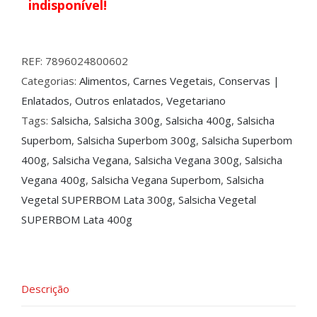
indisponível!
REF:
7896024800602
Categorias:
Alimentos
,
Carnes Vegetais
,
Conservas |
Enlatados
,
Outros enlatados
,
Vegetariano
Tags:
Salsicha
,
Salsicha 300g
,
Salsicha 400g
,
Salsicha
Superbom
,
Salsicha Superbom 300g
,
Salsicha Superbom
400g
,
Salsicha Vegana
,
Salsicha Vegana 300g
,
Salsicha
Vegana 400g
,
Salsicha Vegana Superbom
,
Salsicha
Vegetal SUPERBOM Lata 300g
,
Salsicha Vegetal
SUPERBOM Lata 400g
Descrição