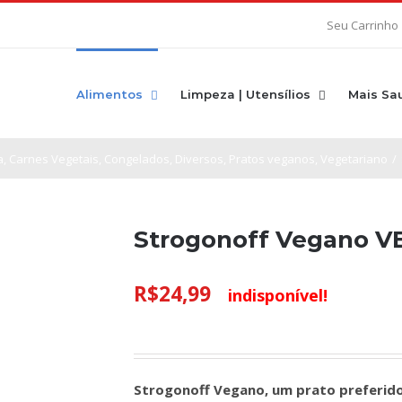
Seu Carrinho
Alimentos
Limpeza | Utensílios
Mais Sa
a
,
Carnes Vegetais
,
Congelados
,
Diversos
,
Pratos veganos
,
Vegetariano
/
Strogonoff Vegano 
R$
24,99
indisponível!
Strogonoff Vegano, um prato preferido