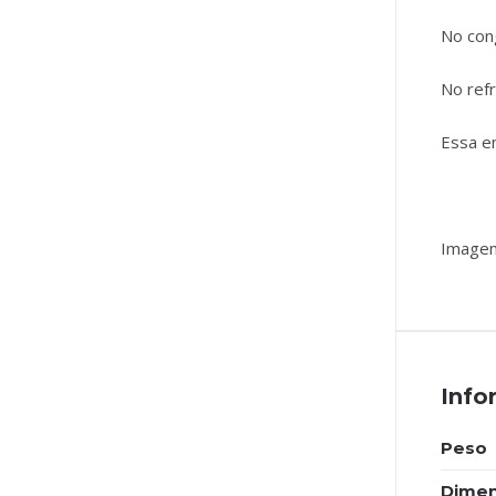
No con
No refr
Essa e
Imagem
Info
Peso
Dime