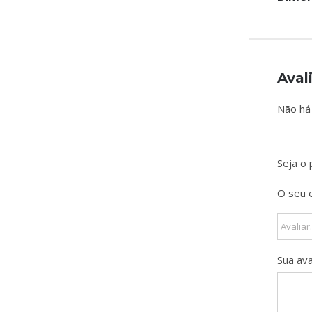
Aval
Não há 
Seja o
O seu 
Sua av