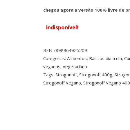
chegou agora a versão 100% livre de pr
indisponível!
REF:
7898964925209
Categorias:
Alimentos
,
Básicos dia a dia
,
Ca
veganos
,
Vegetariano
Tags:
Strogonoff
,
Strogonoff 400g
,
Strogo
Strogonoff Vegano
,
Strogonoff Vegano 40