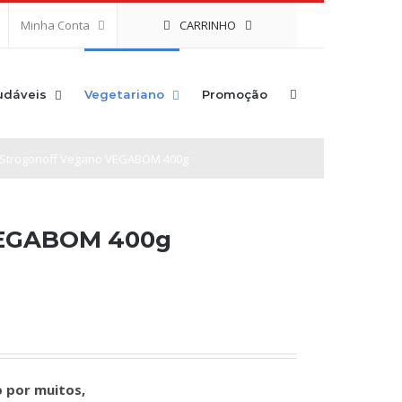
CARRINHO
Minha Conta
udáveis
Vegetariano
Promoção
Strogonoff Vegano VEGABOM 400g
VEGABOM 400g
 por muitos,