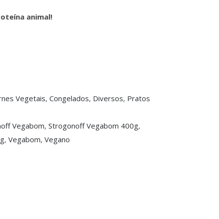
oteína animal!
rnes Vegetais
,
Congelados
,
Diversos
,
Pratos
noff Vegabom
,
Strogonoff Vegabom 400g
,
0g
,
Vegabom
,
Vegano