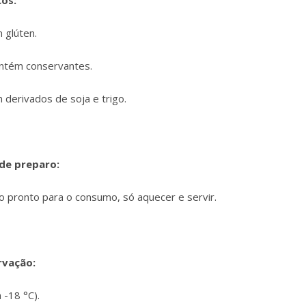
cos:
 glúten.
ntém conservantes.
derivados de soja e trigo.
de preparo:
o pronto para o consumo, só aquecer e servir.
rvação:
a -18 °C).