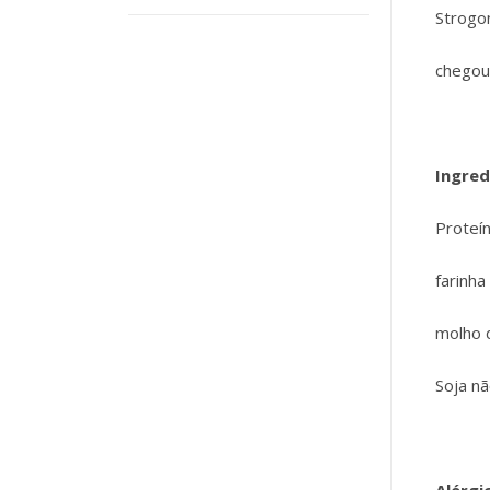
Strogo
chegou 
Ingred
Proteín
farinha
molho d
Soja nã