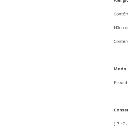
Alérgi
Contém
Não co
Contém 
Modo 
Produt
Conse
(-7 °C 