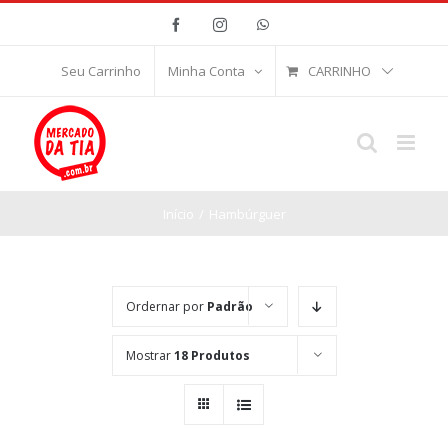
Ir
Facebook
Instagram
WhatsApp
para
o
CARRINHO
Seu Carrinho
Minha Conta
conteúdo
Início
/
Hambúrguer
Ordernar por
Padrão
Mostrar
18 Produtos