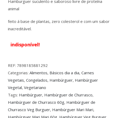
Hamburguer suculento e saboroso livre de proteína
animal
feito á base de plantas, zero colesterol e com um sabor
inacreditável.
indisponível!
REF:
7898185881292
Categorias:
Alimentos
,
Básicos dia a dia
,
Carnes
Vegetais
,
Congelados
,
Hambúrguer
,
Hambúrguer
Vegetal
,
Vegetariano
Tags:
Hambúrguer
,
Hambúrguer de Churrasco
,
Hambúrguer de Churrasco 60g
,
Hambúrguer de
Churrasco Veg Burguer
,
Hambúrguer Mari Mari
,
Hambúrguer Mari Mari 60g
,
Hambúrguer Veg Burguer
,