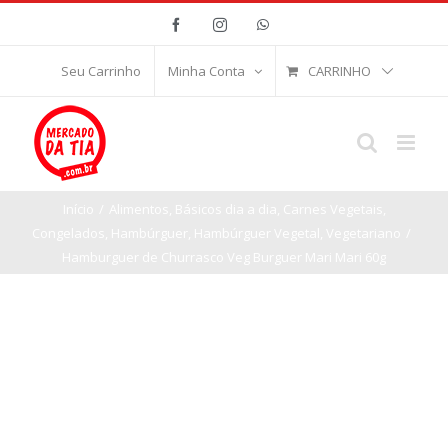
Ir
Facebook
Instagram
WhatsApp
para
o
CARRINHO
Seu Carrinho
Minha Conta
conteúdo
Início
/
Alimentos
,
Básicos dia a dia
,
Carnes Vegetais
,
Congelados
,
Hambúrguer
,
Hambúrguer Vegetal
,
Vegetariano
/
Hamburguer de Churrasco Veg Burguer Mari Mari 60g