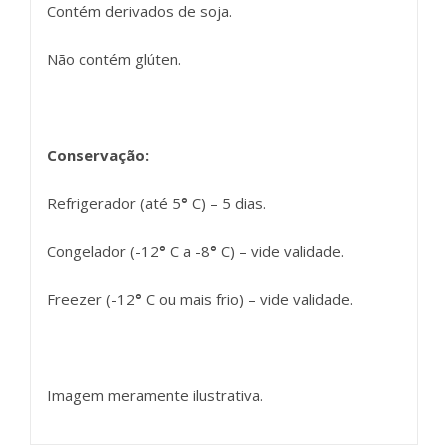
Contém derivados de soja.
Não contém glúten.
Conservação:
Refrigerador (até 5
°
C) – 5 dias.
Congelador (-12
°
C a -8
°
C) – vide validade.
Freezer (-12
°
C ou mais frio) – vide validade.
Imagem meramente ilustrativa.