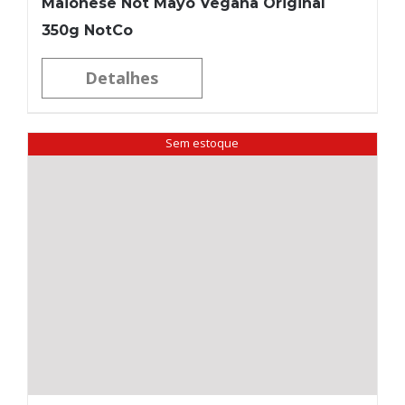
Maionese Not Mayo Vegana Original
350g NotCo
Detalhes
Sem estoque