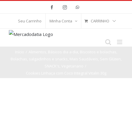
Ir
Facebook
Instagram
WhatsApp
para
o
CARRINHO
Seu Carrinho
Minha Conta
conteúdo
Início
/
Alimentos
,
Básicos dia a dia
,
Biscoitos e bolachas
,
Bolachas, salgadinhos e snacks
,
Mais Saudáveis
,
Sem Glúten
,
SNACK's
,
Vegetariano
/
Cookies Linhaça com Coco Integral Vitalin 30g