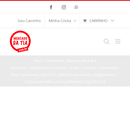
Ir
Facebook
Instagram
WhatsApp
para
o
CARRINHO
Seu Carrinho
Minha Conta
conteúdo
Início
/
Alimentos
,
Básicos dia a dia
,
Bolachas, salgadinhos e snacks
,
Grãos | Cereais | Sementes
,
Mais Saudáveis
,
SNACK's
,
SNACK's saudáveis
,
Vegetariano
/
Canjica de Milho com Sal Marinho 50g OKOSHI